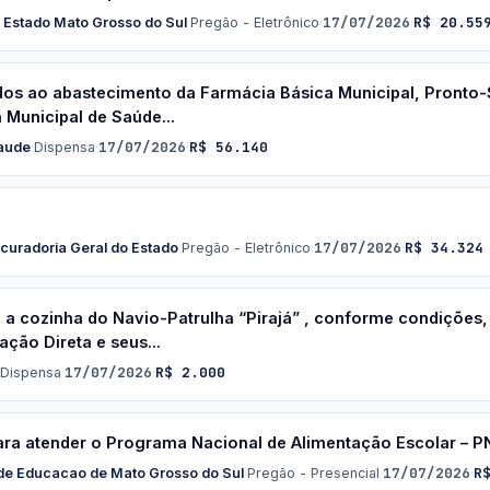
17/07/2026
R$ 20.55
o Estado Mato Grosso do Sul
·
Pregão - Eletrônico
·
·
os ao abastecimento da Farmácia Básica Municipal, Pronto-
 Municipal de Saúde...
17/07/2026
R$ 56.140
Saude
·
Dispensa
·
·
17/07/2026
R$ 34.324
curadoria Geral do Estado
·
Pregão - Eletrônico
·
·
a a cozinha do Navio-Patrulha “Pirajá” , conforme condições
ação Direta e seus...
17/07/2026
R$ 2.000
Dispensa
·
·
ara atender o Programa Nacional de Alimentação Escolar – P
17/07/2026
R
 de Educacao de Mato Grosso do Sul
·
Pregão - Presencial
·
·