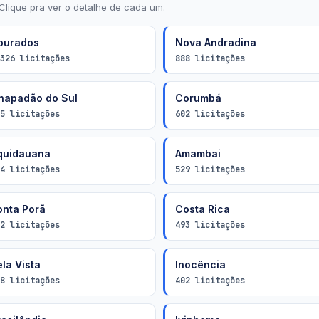
Clique pra ver o detalhe de cada um.
ourados
Nova Andradina
326 licitações
888 licitações
hapadão do Sul
Corumbá
5 licitações
602 licitações
quidauana
Amambai
4 licitações
529 licitações
onta Porã
Costa Rica
2 licitações
493 licitações
la Vista
Inocência
8 licitações
402 licitações