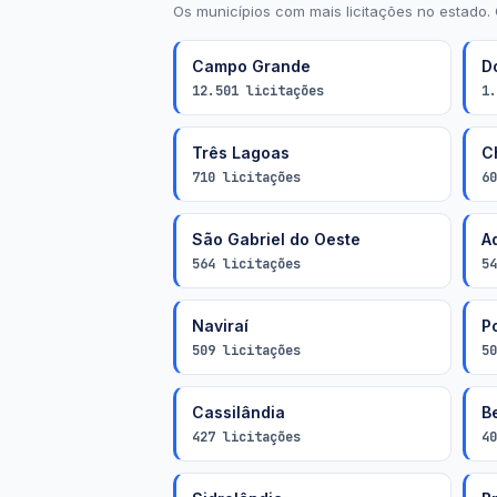
Os municípios com mais licitações no estado. 
Campo Grande
D
12.501 licitações
1.
Três Lagoas
C
710 licitações
60
São Gabriel do Oeste
A
564 licitações
54
Naviraí
P
509 licitações
50
Cassilândia
Be
427 licitações
40