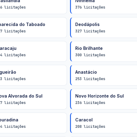
rasilândia
Ivinhema
6 licitações
376 licitações
parecida do Taboado
Deodápolis
7 licitações
327 licitações
aracaju
Rio Brilhante
4 licitações
300 licitações
igueirão
Anastácio
3 licitações
253 licitações
ova Alvorada do Sul
Novo Horizonte do Sul
7 licitações
236 licitações
ouradina
Caracol
4 licitações
208 licitações