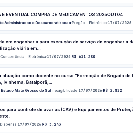
A E EVENTUAL COMPRA DE MEDICAMENTOS 2025OUT04
17/07/2026
 de Administracao e Desburocratizacao
·
Pregão - Eletrônico
·
da em engenharia para execução de serviço de engenharia de
ização viária em...
17/07/2026
R$ 611.280
·
Concorrência - Eletrônica
·
·
 à atuação como docente no curso “Formação de Brigada de
 Ivinhema, Bataiporã,...
17/07/2026
R$ 2.822
o Estado Mato Grosso do Sul
·
Inexigibilidade
·
·
os para controle de avarias (CAV) e Equipamentos de Proteção
este.
17/07/2026
R$ 3.243
Dispensa
·
·