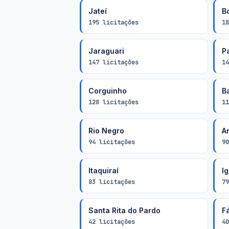
Jateí
B
195 licitações
18
Jaraguari
P
147 licitações
14
Corguinho
B
128 licitações
11
Rio Negro
A
94 licitações
90
Itaquiraí
I
83 licitações
79
Santa Rita do Pardo
F
42 licitações
40