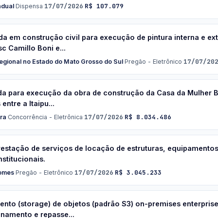
17/07/2026
R$ 107.079
adual
·
Dispensa
·
·
 em construção civil para execução de pintura interna e exte
 Camillo Boni e...
17/07/20
egional no Estado do Mato Grosso do Sul
·
Pregão - Eletrônico
·
a para execução da obra de construção da Casa da Mulher Br
ntre a Itaipu...
17/07/2026
R$ 8.034.486
ra
·
Concorrência - Eletrônica
·
·
restação de serviços de locação de estruturas, equipamentos,
stitucionais.
17/07/2026
R$ 3.045.233
Gomes
·
Pregão - Eletrônico
·
·
nto (storage) de objetos (padrão S3) on-premises enterpris
inamento e repasse...