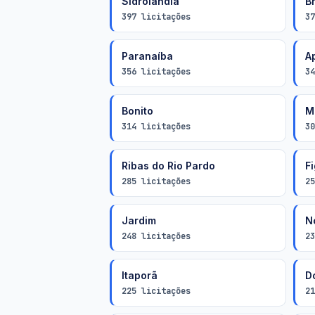
Sidrolândia
B
397 licitações
37
Paranaíba
A
356 licitações
34
Bonito
M
314 licitações
30
Ribas do Rio Pardo
F
285 licitações
25
Jardim
N
248 licitações
23
Itaporã
D
225 licitações
21