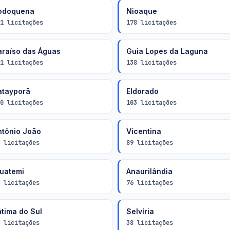
odoquena
Nioaque
1 licitações
178 licitações
araíso das Águas
Guia Lopes da Laguna
1 licitações
138 licitações
atayporã
Eldorado
0 licitações
103 licitações
ntônio João
Vicentina
 licitações
89 licitações
guatemi
Anaurilândia
 licitações
76 licitações
átima do Sul
Selvíria
 licitações
38 licitações