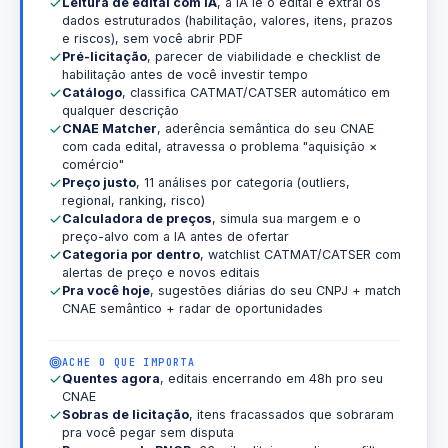
Leitura de edital com IA
, a IA lê o edital e extrai os
dados estruturados (habilitação, valores, itens, prazos
e riscos), sem você abrir PDF
Pré-licitação
, parecer de viabilidade e checklist de
habilitação antes de você investir tempo
Catálogo
, classifica CATMAT/CATSER automático em
qualquer descrição
CNAE Matcher
, aderência semântica do seu CNAE
com cada edital, atravessa o problema "aquisição ×
comércio"
Preço justo
, 11 análises por categoria (outliers,
regional, ranking, risco)
Calculadora de preços
, simula sua margem e o
preço-alvo com a IA antes de ofertar
Categoria por dentro
, watchlist CATMAT/CATSER com
alertas de preço e novos editais
Pra você hoje
, sugestões diárias do seu CNPJ + match
CNAE semântico + radar de oportunidades
ACHE O QUE IMPORTA
Quentes agora
, editais encerrando em 48h pro seu
CNAE
Sobras de licitação
, itens fracassados que sobraram
pra você pegar sem disputa