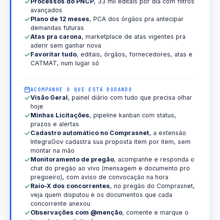
Processos do PNCP
, 33 mil editais por dia com filtros
avançados
Plano de 12 meses
, PCA dos órgãos pra antecipar
demandas futuras
Atas pra carona
, marketplace de atas vigentes pra
aderir sem ganhar nova
Favoritar tudo
, editais, órgãos, fornecedores, atas e
CATMAT, num lugar só
ACOMPANHE O QUE ESTÁ RODANDO
Visão Geral
, painel diário com tudo que precisa olhar
hoje
Minhas Licitações
, pipeline kanban com status,
prazos e alertas
Cadastro automático no Comprasnet
, a extensão
IntegraGov cadastra sua proposta item por item, sem
montar na mão
Monitoramento de pregão
, acompanhe e responda o
chat do pregão ao vivo (mensagem e documento pro
pregoeiro), com aviso de convocação na hora
Raio-X dos concorrentes
, no pregão do Comprasnet,
veja quem disputou e os documentos que cada
concorrente anexou
Observações com @menção
, comente e marque o