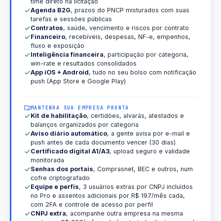
time direto na licitação
Agenda B2G
, prazos do PNCP misturados com suas
tarefas e sessões públicas
Contratos
, saúde, vencimento e riscos por contrato
Financeiro
, recebíveis, despesas, NF-e, empenhos,
fluxo e exposição
Inteligência financeira
, participação por categoria,
win-rate e resultados consolidados
App iOS + Android
, tudo no seu bolso com notificação
push (App Store e Google Play)
MANTENHA SUA EMPRESA PRONTA
Kit de habilitação
, certidões, alvarás, atestados e
balanços organizados por categoria
Aviso diário automático
, a gente avisa por e-mail e
push antes de cada documento vencer (30 dias)
Certificado digital A1/A3
, upload seguro e validade
monitorada
Senhas dos portais
, Comprasnet, BEC e outros, num
cofre criptografado
Equipe e perfis
, 3 usuários extras por CNPJ incluídos
no Pro e assentos adicionais por R$ 197/mês cada,
com 2FA e controle de acesso por perfil
CNPJ extra
, acompanhe outra empresa na mesma