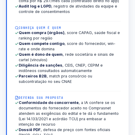
conta por R$ 297/mês cada (contratado direto no app)
Audit log e LGPD
, registro de atividades da equipe e
controle de consentimentos
CONHEÇA QUEM É QUEM
Quem compra (órgãos)
, score CAPAG, saúde fiscal e
ranking por região
Quem compete contigo
, score do fornecedor, win-
rate e onde domina
Quem é dono de quem
, rede societária e sinais de
cartel (vínculos)
Diligência de sanções
, CEIS, CNEP, CEPIM e
inidôneos consultados automaticamente
Parceiros B2B
, match pra consórcio ou
subcontratação no seu CNAE
DEFENDA SUA PROPOSTA
Conformidade do concorrente
, a IA confere se os
documentos do fornecedor aceito no Comprasnet
atendem as exigências do edital e te dá o fundamento
(Lei 14.133/2021 e acórdão TCU) pra embasar a
intenção de recurso
Dossiê PDF
, defesa de preço com fontes oficiais