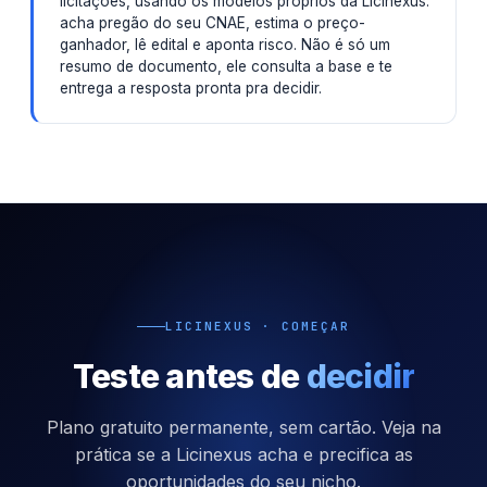
licitações, usando os modelos próprios da Licinexus:
acha pregão do seu CNAE, estima o preço-
ganhador, lê edital e aponta risco. Não é só um
resumo de documento, ele consulta a base e te
entrega a resposta pronta pra decidir.
LICINEXUS · COMEÇAR
Teste antes de
decidir
Plano gratuito permanente, sem cartão. Veja na
prática se a Licinexus acha e precifica as
oportunidades do seu nicho.