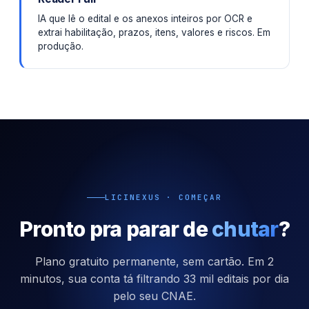
IA que lê o edital e os anexos inteiros por OCR e
extrai habilitação, prazos, itens, valores e riscos. Em
produção.
LICINEXUS · COMEÇAR
Pronto pra parar de
chutar
?
Plano gratuito permanente, sem cartão. Em 2
minutos, sua conta tá filtrando 33 mil editais por dia
pelo seu CNAE.