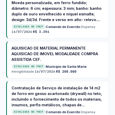
Moeda personalizada, em ferro fundido;
diâmetro: 6 cm; espessura: 3 mm; banho: banho
duplo de ouro envelhecido e níquel esmalte;
design: 3d/3d. Frente e verso em alto- relevo....
Comando do Exercito
·
Dispensa
·
DIVULGADA NO PNCP
16/07/2026
R$ 3.354
·
AQUISICAO DE MATERIAL PERMANENTE
AQUISICAO DE IMOVEL MODALIDADE COMPRA
ASSISTIDA CEF.
Municipio de Santa Maria
·
DIVULGADA NO PNCP
16/07/2026
R$ 200.000
Inexigibilidade
·
·
Contratação de Serviço de instalação de 14 m2
de forro em gesso acartonado (drywall) no teto,
incluindo o fornecimento de todos os materiais,
insumos, perfis metálicos, chapas de...
Comando do Exercito
·
Dispensa
·
DIVULGADA NO PNCP