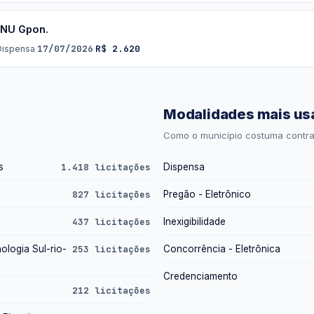
ONU Gpon.
17/07/2026
R$ 2.620
Dispensa
·
·
Modalidades mais us
Como o município costuma contrat
s
1.418 licitações
Dispensa
827 licitações
Pregão - Eletrônico
437 licitações
Inexigibilidade
ologia Sul-rio-
253 licitações
Concorrência - Eletrônica
Credenciamento
212 licitações