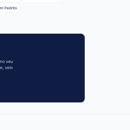
m Pedrito
 no seu
te, sem