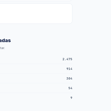
adas
ar.
2.475
914
304
54
9