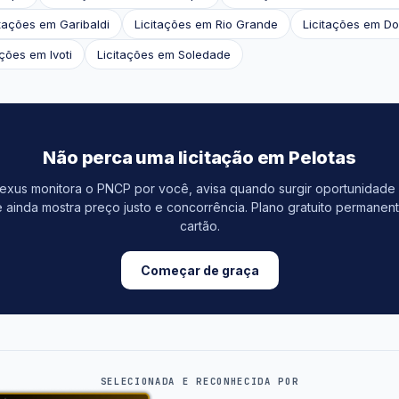
itações em Garibaldi
Licitações em Rio Grande
Licitações em Do
ações em Ivoti
Licitações em Soledade
Não perca uma licitação em Pelotas
nexus monitora o PNCP por você, avisa quando surgir oportunidade
 ainda mostra preço justo e concorrência. Plano gratuito permanen
cartão.
Começar de graça
SELECIONADA E RECONHECIDA POR