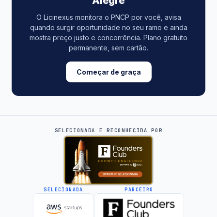
Alegre
O Licinexus monitora o PNCP por você, avisa
quando surgir oportunidade no seu ramo e ainda
mostra preço justo e concorrência. Plano gratuito
permanente, sem cartão.
Começar de graça
SELECIONADA E RECONHECIDA POR
SELECIONADA
PARCEIRO