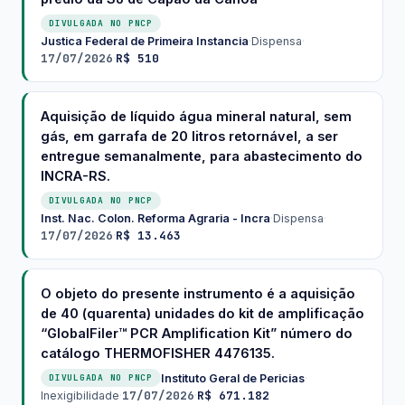
DIVULGADA NO PNCP
Justica Federal de Primeira Instancia
·
Dispensa
·
17/07/2026
R$ 510
·
Aquisição de líquido água mineral natural, sem
gás, em garrafa de 20 litros retornável, a ser
entregue semanalmente, para abastecimento do
INCRA-RS.
DIVULGADA NO PNCP
Inst. Nac. Colon. Reforma Agraria - Incra
·
Dispensa
·
17/07/2026
R$ 13.463
·
O objeto do presente instrumento é a aquisição
de 40 (quarenta) unidades do kit de amplificação
“GlobalFiler™ PCR Amplification Kit” número do
catálogo THERMOFISHER 4476135.
Instituto Geral de Pericias
·
DIVULGADA NO PNCP
17/07/2026
R$ 671.182
Inexigibilidade
·
·